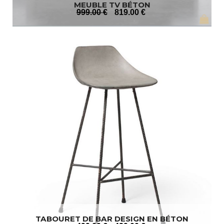
MEUBLE TV BÉTON
999
.00
€
819
.00
€
TABOURET DE BAR DESIGN EN BÉTON