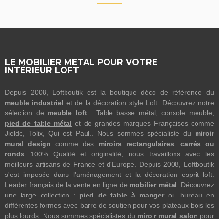
LE MOBILIER MÉTAL POUR VOTRE
INTÉRIEUR LOFT
Depuis 2008, Loftboutik est la boutique déco de référence du
meuble industriel
et de la décoration style Loft. Découvrez notre
sélection de
meuble loft
: Table basse métal, console meuble,
pied de table métal
et de grandes marques Françaises comme
Jielde, Tolix, Qui est Paul.. Nous sommes spécialiste du
miroir
mural design
comme des
miroirs rectangulaires, carrés ou
ronds
...100% Qualité et originalité, nous travaillons avec les
meilleurs artisans de France et d'Europe. Depuis 2008, Loftboutik
s'est imposée dans l'aménagement et la décoration esprit loft.
Leader français de la vente en ligne de
mobilier métal
. Découvrez
une large collection :
pied de table à manger
ou bureau en
différentes formes avec barre de soutien pour vos plateaux bois les
plus lourds. Nous sommes spécialistes du
miroir mural salon
pour