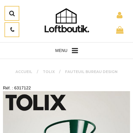
MENU
ACCUEIL
TOLIX
FAUTEUIL BUREAU DESIGN
Réf. : 6317122