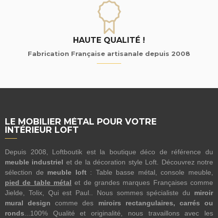
HAUTE QUALITÉ !
Fabrication Française artisanale depuis 2008
LE MOBILIER MÉTAL POUR VOTRE
INTÉRIEUR LOFT
Depuis 2008, Loftboutik est la boutique déco de référence du
meuble industriel
et de la décoration style Loft. Découvrez notre
sélection de
meuble loft
: Table basse métal, console meuble,
pied de table métal
et de grandes marques Françaises comme
Jielde, Tolix, Qui est Paul.. Nous sommes spécialiste du
miroir
mural design
comme des
miroirs rectangulaires, carrés ou
ronds
...100% Qualité et originalité, nous travaillons avec les