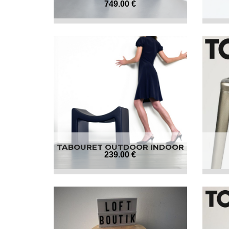
749
.00
€
TABOURET OUTDOOR INDOOR
239
.00
€