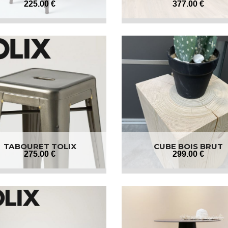
225
.00
€
377
.00
€
TABOURET TOLIX
CUBE BOIS BRUT
275
.00
€
299
.00
€