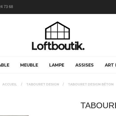
24 73 68
ABLE
MEUBLE
LAMPE
ASSISES
ART 
ACCUEIL
TABOURET DESIGN
TABOURET DESIGN BÉTON
TABOUR