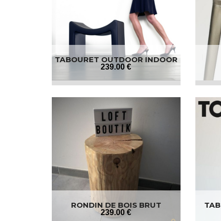
TABOURET OUTDOOR INDOOR
239
.00
€
RONDIN DE BOIS BRUT
TAB
239
.00
€