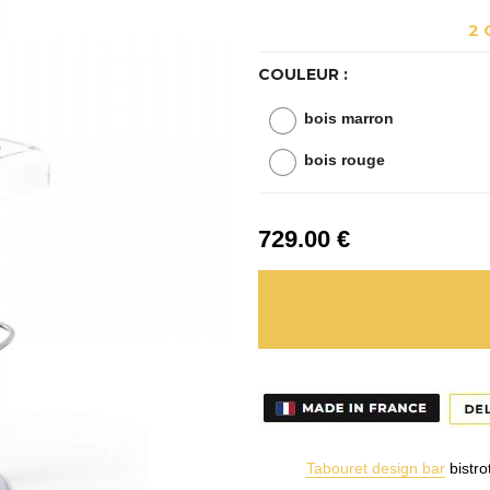
2 
COULEUR :
bois marron
bois rouge
729
.00
€
Tabouret design bar
bistro