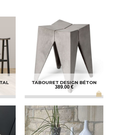
TAL
TABOURET DESIGN BÉTON
389
.00
€