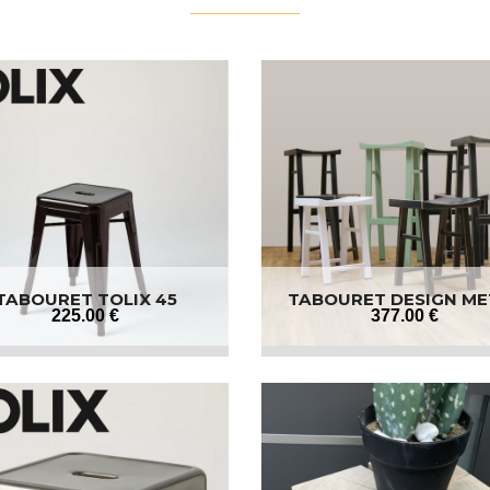
TABOURET TOLIX 45
TABOURET DESIGN ME
225
.00
€
377
.00
€