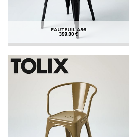
FAUTEUIL A56
399
.00
€