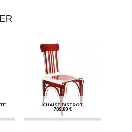
GER
TE
CHAISE BISTROT
789
.00
€