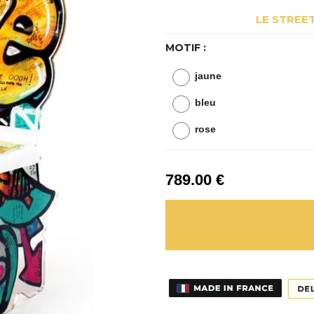
LE STREE
MOTIF :
jaune
bleu
rose
789
.00
€