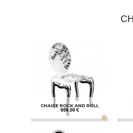
CH
CHAISE ROCK AND ROLL
699
.00
€