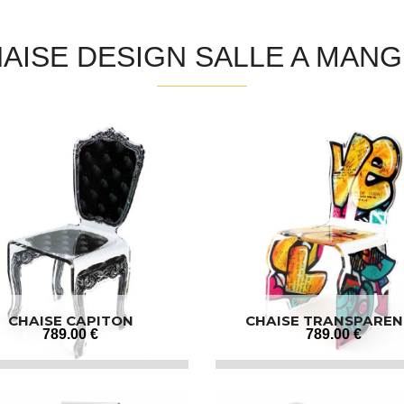
AISE DESIGN SALLE A MAN
CHAISE CAPITON
CHAISE TRANSPAREN
GRAFFITI
789
.00
€
789
.00
€