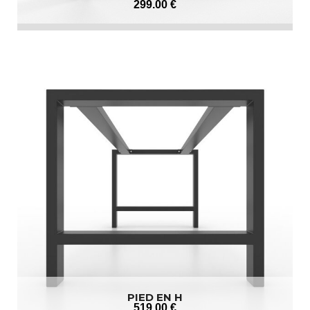
299
.00
€
PIED EN H
519
.00
€