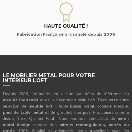
HAUTE QUALITÉ !
Fabrication Française artisanale depuis 2008
LE MOBILIER MÉTAL POUR VOTRE
INTÉRIEUR LOFT
Depuis 2008, Loftboutik est la boutique déco de référence du
meuble industriel
et de la décoration style Loft. Découvrez notre
sélection de
meuble loft
: Table basse métal, console meuble,
pied de table métal
et de grandes marques Françaises comme
Jielde, Tolix, Qui est Paul.. Nous sommes spécialiste du
miroir
mural design
comme des
miroirs rectangulaires, carrés ou
ronds
...100% Qualité et originalité, nous travaillons avec les