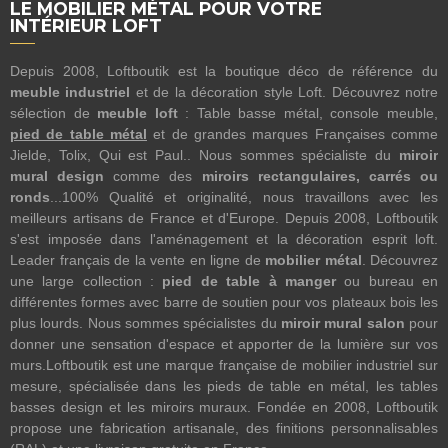
LE MOBILIER MÉTAL POUR VOTRE
INTÉRIEUR LOFT
Depuis 2008, Loftboutik est la boutique déco de référence du
meuble industriel
et de la décoration style Loft. Découvrez notre
sélection de
meuble loft
: Table basse métal, console meuble,
pied de table métal
et de grandes marques Françaises comme
Jielde, Tolix, Qui est Paul.. Nous sommes spécialiste du
miroir
mural design
comme des
miroirs rectangulaires, carrés ou
ronds
...100% Qualité et originalité, nous travaillons avec les
meilleurs artisans de France et d'Europe. Depuis 2008, Loftboutik
s'est imposée dans l'aménagement et la décoration esprit loft.
Leader français de la vente en ligne de
mobilier métal
. Découvrez
une large collection :
pied de table à manger
ou bureau en
différentes formes avec barre de soutien pour vos plateaux bois les
plus lourds. Nous sommes spécialistes du
miroir mural salon
pour
donner une sensation d'espace et apporter de la lumière sur vos
murs.Loftboutik est une marque française de mobilier industriel sur
mesure, spécialisée dans les pieds de table en métal, les tables
basses design et les miroirs muraux. Fondée en 2008, Loftboutik
propose une fabrication artisanale, des finitions personnalisables