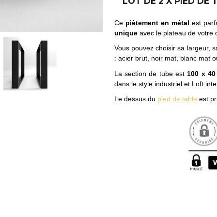
LOT DE 2 X PIED DE 
Ce
piètement en métal
est parf
unique
avec le plateau de votre 
Vous pouvez choisir sa largeur, s
: acier brut, noir mat, blanc mat 
La section de tube est
100 x 4
dans le style industriel et Loft int
Le dessus du
pied de table
est pr