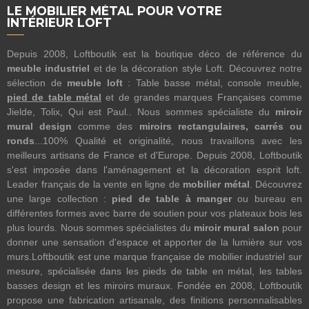
LE MOBILIER MÉTAL POUR VOTRE
INTÉRIEUR LOFT
Depuis 2008, Loftboutik est la boutique déco de référence du
meuble industriel
et de la décoration style Loft. Découvrez notre
sélection de
meuble loft
: Table basse métal, console meuble,
pied de table métal
et de grandes marques Françaises comme
Jielde, Tolix, Qui est Paul.. Nous sommes spécialiste du
miroir
mural design
comme des
miroirs rectangulaires, carrés ou
ronds
...100% Qualité et originalité, nous travaillons avec les
meilleurs artisans de France et d'Europe. Depuis 2008, Loftboutik
s'est imposée dans l'aménagement et la décoration esprit loft.
Leader français de la vente en ligne de
mobilier métal
. Découvrez
une large collection :
pied de table à manger
ou bureau en
différentes formes avec barre de soutien pour vos plateaux bois les
plus lourds. Nous sommes spécialistes du
miroir mural salon
pour
donner une sensation d'espace et apporter de la lumière sur vos
murs.Loftboutik est une marque française de mobilier industriel sur
mesure, spécialisée dans les pieds de table en métal, les tables
basses design et les miroirs muraux. Fondée en 2008, Loftboutik
propose une fabrication artisanale, des finitions personnalisables