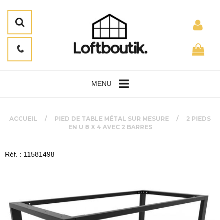
MENU
ACCUEIL
PIED DE TABLE MÉTAL SUR MESURE
2 PIEDS
EN U 8 X 4 AVEC 2 BARRES
Réf. : 11581498