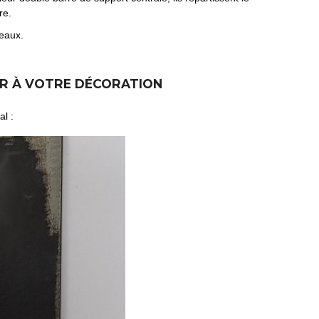
re.
teaux.
ER À VOTRE DÉCORATION
al :