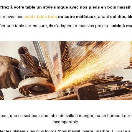
ffrez à votre table un style unique avec nos pieds en bois massif 
ieur avec nos
pieds table bois
ou autre matériaux
, alliant
solidité, é
éer une table sur-mesure, ils s'adaptent à tous vos projets :
table à ma
ateau, que ce soit pour une table de salle à manger, ou un bureau Leur f
incomparable.
 les plateaux les plus lourds (bois massif, pierre, marbre..). Grâce à l