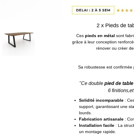
2 x Pieds de ta
Ces
pieds en métal
sont fabri
grâce à leur conception renforcé
rénover ou créer de
Sa robustesse est confirmée p
"Ce double
pied de tabl
6 finitions,
Solidité incomparable
: Ce
support, garantissant une sta
lourds.
Fabrication artisanale
: Con
Installation facile
: La struc
un montage rapide.