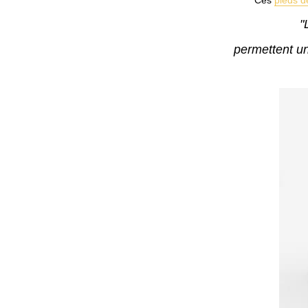
Ces
pieds d
"
permettent u