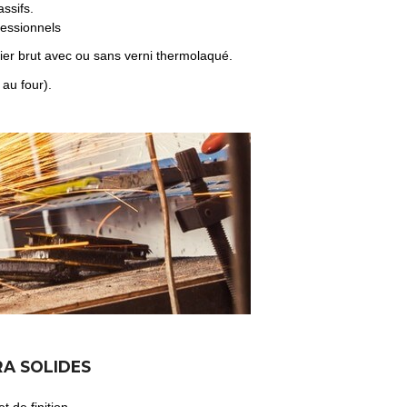
ssifs.
fessionnels
cier brut avec ou sans verni thermolaqué.
 au four).
RA SOLIDES