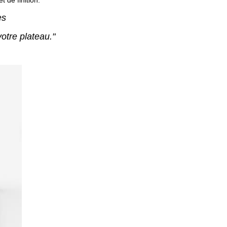
t de finition.
es
otre plateau."