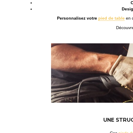
C
Desi
Personnalisez votre
pied de table
en d
Découvrez
UNE STRUC