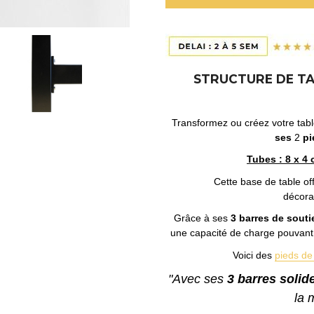
STRUCTURE DE TAB
Transformez ou créez votre tab
ses
2
pi
Tubes : 8 x 4 
Cette base de table off
décora
Grâce à ses
3 barres de souti
une capacité de charge pouvant al
Voici des
pieds de
"Avec ses
3 barres solid
la 