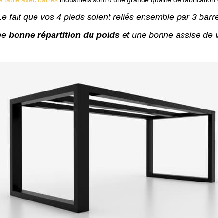
e table avec barres
industriels sont d'une grande qualité de fabrication e
Le fait que vos 4 pieds soient reliés ensemble par 3 barr
ne
bonne répartition du poids
et une bonne assise de v