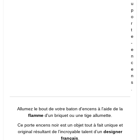
u
p
o
r
t
e
-
e
n
c
e
n
s
.
Allumez le bout de votre baton d'encens à l'aide de la
flamme
d'un briquet ou une tige allumette.
Ce porte encens noir est un objet tout à fait unique et
original résultant de l’incroyable talent d’un
designer
français
.