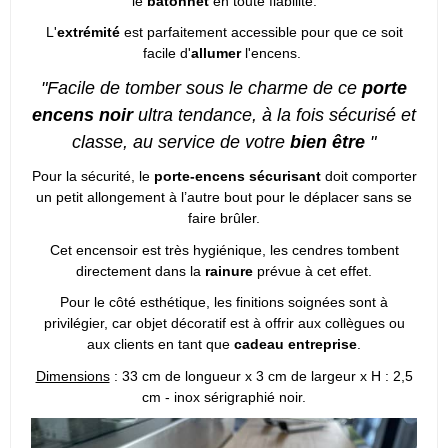
le
bâtonnet
en toute fiabilité.
L'
extrémité
est parfaitement accessible
pour que ce soit
facile d'
allumer
l'encens.
"Facile de tomber sous le charme de ce
porte
encens noir
ultra tendance, à la fois sécurisé et
classe, au service de votre
bien être
"
Pour la sécurité, le
porte-encens sécurisant
doit comporter
un petit allongement à l’autre bout pour le déplacer sans se
faire brûler.
Cet encensoir est très hygiénique, les cendres tombent
directement dans la
rainure
prévue à cet effet.
Pour le côté esthétique, les finitions soignées sont à
privilégier, car objet décoratif est à offrir aux collègues ou
aux clients en tant que
cadeau entreprise
.
Dimensions
: 33 cm de longueur x 3 cm de largeur x H : 2,5
cm - inox sérigraphié noir.