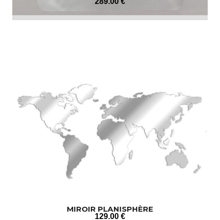
289
.00
€
MIROIR PLANISPHÈRE
129
.00
€