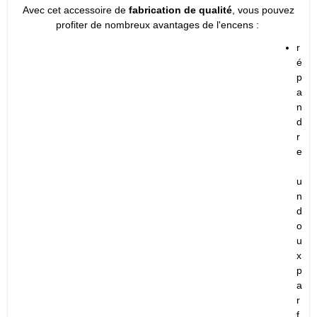
Avec cet accessoire de
fabrication de qualité
, vous pouvez
profiter de nombreux avantages de l'encens :
r
é
p
a
n
d
r
e
u
n
d
o
u
x
p
a
r
f