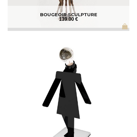
BOUGEOIR SCULPTURE
139
.00
€