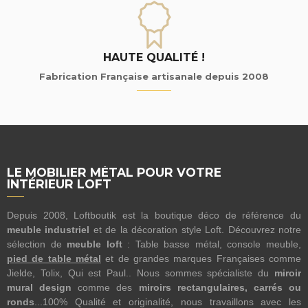
HAUTE QUALITÉ !
Fabrication Française artisanale depuis 2008
LE MOBILIER MÉTAL POUR VOTRE
INTÉRIEUR LOFT
Depuis 2008, Loftboutik est la boutique déco de référence du
meuble industriel
et de la décoration style Loft. Découvrez notre
sélection de
meuble loft
: Table basse métal, console meuble,
pied de table métal
et de grandes marques Françaises comme
Jielde, Tolix, Qui est Paul.. Nous sommes spécialiste du
miroir
mural design
comme des
miroirs rectangulaires, carrés ou
ronds
...100% Qualité et originalité, nous travaillons avec les