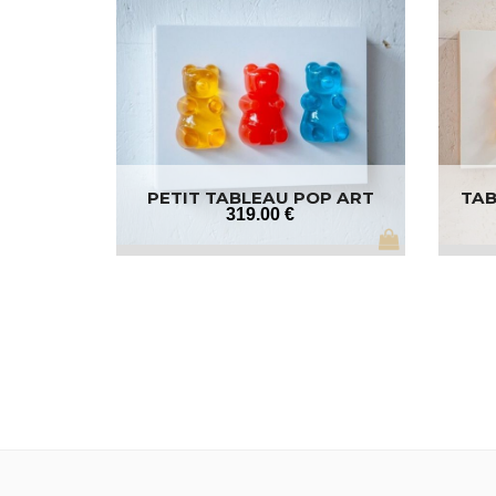
PETIT TABLEAU POP ART
TAB
319
.00
€