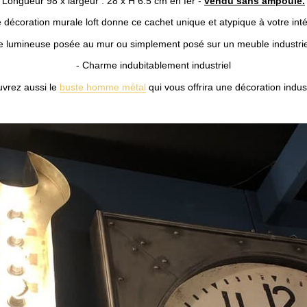
Longueur 98 x largeur : 28 x H 6.5 cm en fer -
vendu sans ampoule.
 décoration murale loft donne ce cachet unique et atypique à votre inté
e lumineuse posée au mur ou simplement posé sur un meuble industrie
- Charme indubitablement industriel
vrez aussi le
buste homme métal
qui vous offrira une décoration indust