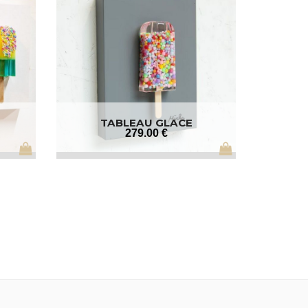
TABLEAU GLACE
279
.00
€