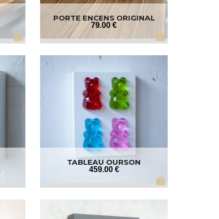
PORTE ENCENS ORIGINAL
79
.00
€
TABLEAU OURSON
459
.00
€