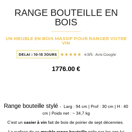
RANGE BOUTEILLE EN
BOIS
UN MEUBLE EN BOIS MASSIF POUR RANGER VOTRE
VIN
1776
.00
€
Range bouteille stylé
- Larg : 94 cm | Prof : 30 cm | H : 40
cm | Poids net : ~ 34,7 kg
C’est un
casier à vin
fait de bois de poirier de sept décennies.
La surface de ce
meuble range bouteille
polie par les ans lui