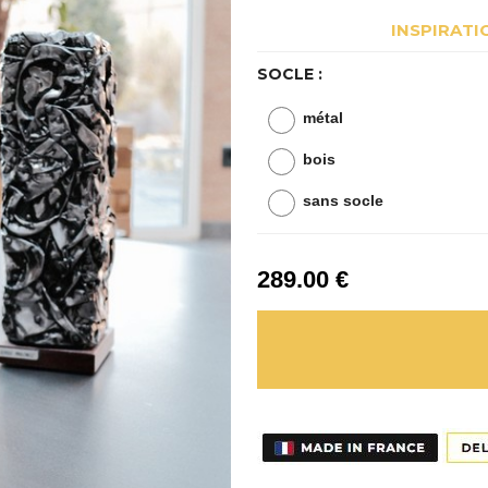
INSPIRATI
SOCLE :
métal
bois
sans socle
289
.00
€