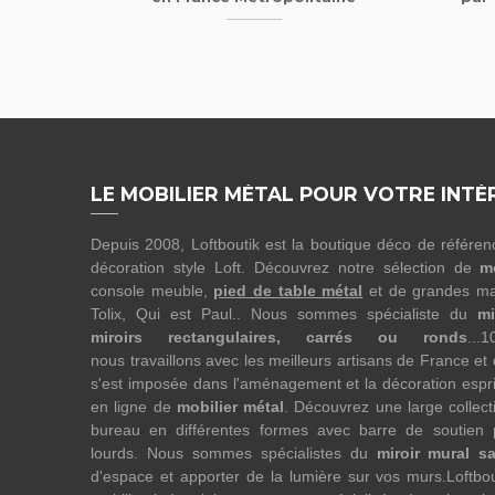
LE MOBILIER MÉTAL POUR VOTRE INTÉ
Depuis 2008, Loftboutik est la boutique déco de référe
décoration style Loft. Découvrez notre sélection de
m
console meuble,
pied de table métal
et de grandes ma
Tolix, Qui est Paul.. Nous sommes spécialiste du
mi
miroirs rectangulaires, carrés ou ronds
...
nous travaillons avec les meilleurs artisans de France et
s'est imposée dans l'aménagement et la décoration esprit
en ligne de
mobilier métal
. Découvrez une large collect
bureau en différentes formes avec barre de soutien 
lourds. Nous sommes spécialistes du
miroir mural s
d'espace et apporter de la lumière sur vos murs.Loftbo