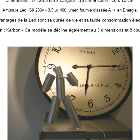
Dimensions : H : 28.5 cm x Largeur : 18 cm et socle : 20 x 10 cm.
Ampoule Led G9 230v - 3.5 w, 400 lumen fournie classée A++ en Energie.
antages de la Led sont sa durée de vie et sa faible consommation élec
n : Karbon -
Ce modèle se décline également au 3 dimensions et 8 cou