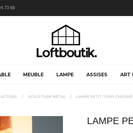
24 73 68
ABLE
MEUBLE
LAMPE
ASSISES
ART 
ACCUEIL
SCULPTURE MÉTAL
LAMPE PETIT TOMY CHROME
LAMPE P