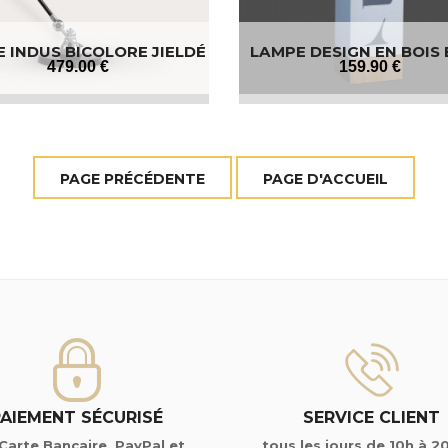
 INDUS BICOLORE JIELDÉ
LAMPE DESIGN EN BOIS
SI333
479
.00
€
159
.90
€
PAIEMENT SÉCURISÉ
SERVICE CLIENT
Carte Bancaire, PayPal et
tous les jours de 10h à 2