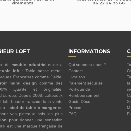
virements
06 22 24 73 68
RIEUR LOFT
INFORMATIONS
C
nce du
meuble industriel
et de la
Qui sommes-nous ?
Ta
euble loft
: Table basse métal,
Contact
Co
rques Françaises comme Jielde,
Livraison
Ta
roir mural design
comme des
Paiement sécurisé
ta
100% Qualité et originalité,
Politique de
in
 d'Europe. Depuis 2008, Loftboutik
Remboursement
Co
 loft. Leader français de la vente
Guide Déco
Sc
ion :
pied de table à manger
ou
Presse
Mi
pour vos plateaux bois les plus
FAQ
Pi
alon
pour donner une sensation
utik est une marque française de