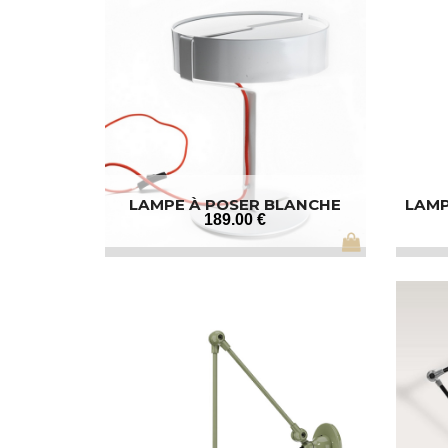
LAMPE À POSER BLANCHE
LAMP
189
.00
€