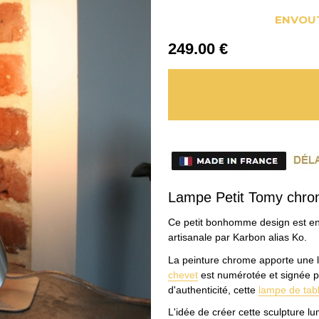
ENVOU
249
.00
€
Lampe Petit Tomy chr
Ce petit bonhomme design est en
artisanale par Karbon alias Ko.
La peinture chrome apporte une l
chevet
est numérotée et signée pa
d'authenticité, cette
lampe de tab
L'idée de créer cette sculpture 