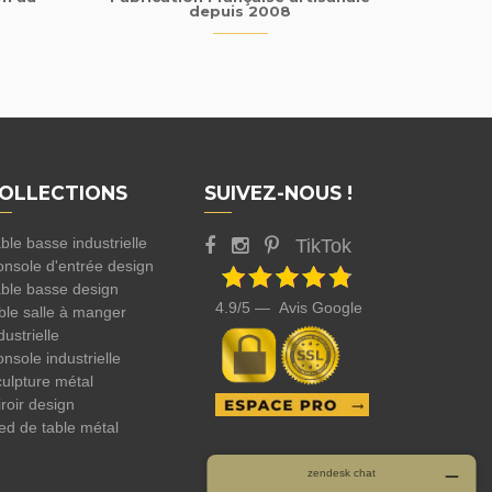
depuis 2008
OLLECTIONS
SUIVEZ-NOUS !
ble basse industrielle
TikTok
nsole d'entrée design
ble basse design
4.9/5 — Avis Google
ble salle à manger
dustrielle
nsole industrielle
ulpture métal
roir design
ed de table métal