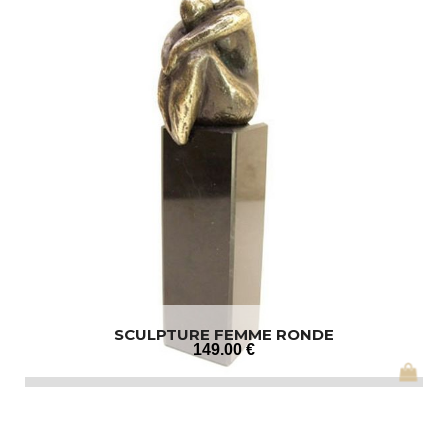
SCULPTURE FEMME RONDE
149
.00
€