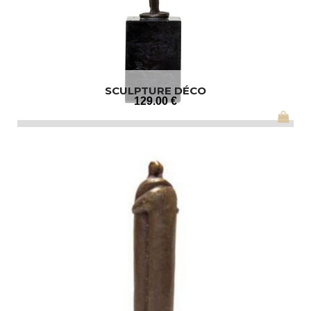
SCULPTURE DÉCO
129
.00
€