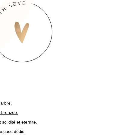
marbre.
t bronzée.
olidité et éternité.
 espace dédié.