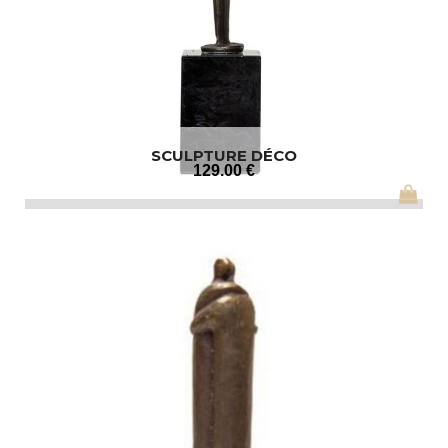
SCULPTURE DÉCO
129
.00
€