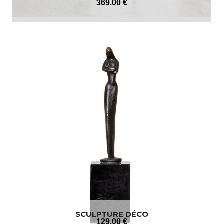
369
.00
€
SCULPTURE DÉCO
129
.00
€