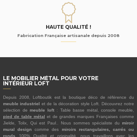
HAUTE QUALITÉ !
Fabrication Française artisanale depuis 2008
LE MOBILIER MÉTAL POUR VOTRE
INTÉRIEUR LOFT
Depuis 2008, Loftboutik est la boutique déco de référence du
meuble industriel
et de la décoration style Loft. Découvrez notre
sélection de
meuble loft
: Table basse métal, console meuble,
pied de table métal
et de grandes marques Françaises comme
Jielde, Tolix, Qui est Paul.. Nous sommes spécialiste du
miroir
mural design
comme des
miroirs rectangulaires, carrés ou
ronds
...100% Qualité et originalité, nous travaillons avec les