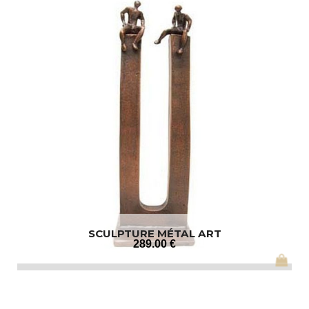
SCULPTURE MÉTAL ART
289
.00
€