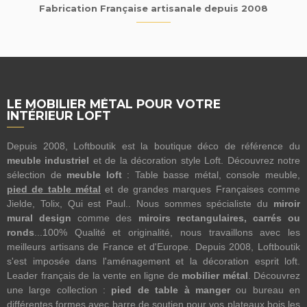
Fabrication Française artisanale depuis 2008
LE MOBILIER MÉTAL POUR VOTRE
INTÉRIEUR LOFT
Depuis 2008, Loftboutik est la boutique déco de référence du
meuble industriel
et de la décoration style Loft. Découvrez notre
sélection de
meuble loft
: Table basse métal, console meuble,
pied de table métal
et de grandes marques Françaises comme
Jielde, Tolix, Qui est Paul.. Nous sommes spécialiste du
miroir
mural design
comme des
miroirs rectangulaires, carrés ou
ronds
...100% Qualité et originalité, nous travaillons avec les
meilleurs artisans de France et d'Europe. Depuis 2008, Loftboutik
s'est imposée dans l'aménagement et la décoration esprit loft.
Leader français de la vente en ligne de
mobilier métal
. Découvrez
une large collection :
pied de table à manger
ou bureau en
différentes formes avec barre de soutien pour vos plateaux bois les