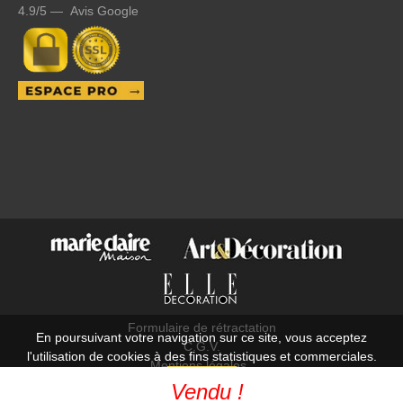
4.9/5 — Avis Google
Formulaire de rétractation
En poursuivant votre navigation sur ce site, vous acceptez
C.G.V.
l'utilisation de cookies à des fins statistiques et commerciales.
Mentions légales
OK
Vendu !