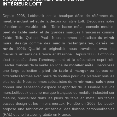
INTÉRIEUR LOFT
Depuis 2008, Loftboutik est la boutique déco de référence du
meuble industriel
et de la décoration style Loft. Découvrez notre
sélection de
meuble loft
: Table basse métal, console meuble,
pied de table métal
et de grandes marques Françaises comme
Jielde, Tolix, Qui est Paul.. Nous sommes spécialiste du
miroir
mural design
comme des
miroirs rectangulaires, carrés ou
ronds
...100% Qualité et originalité, nous travaillons avec les
meilleurs artisans de France et d'Europe. Depuis 2008, Loftboutik
s'est imposée dans l'aménagement et la décoration esprit loft.
Leader français de la vente en ligne de
mobilier métal
. Découvrez
une large collection :
pied de table à manger
ou bureau en
différentes formes avec barre de soutien pour vos plateaux bois les
plus lourds. Nous sommes spécialistes du
miroir mural salon
pour
donner une sensation d'espace et apporter de la lumière sur vos
murs.Loftboutik est une marque française de mobilier industriel sur
mesure, spécialisée dans les pieds de table en métal, les tables
basses design et les miroirs muraux. Fondée en 2008, Loftboutik
propose une fabrication artisanale, des finitions personnalisables
(RAL) et une livraison gratuite en France.