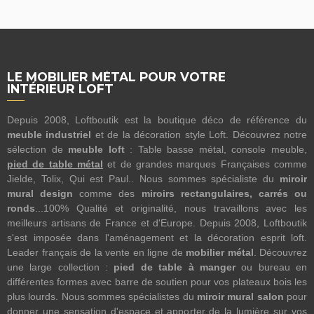
LE MOBILIER MÉTAL POUR VOTRE
INTÉRIEUR LOFT
Depuis 2008, Loftboutik est la boutique déco de référence du
meuble industriel
et de la décoration style Loft. Découvrez notre
sélection de
meuble loft
: Table basse métal, console meuble,
pied de table métal
et de grandes marques Françaises comme
Jielde, Tolix, Qui est Paul.. Nous sommes spécialiste du
miroir
mural design
comme des
miroirs rectangulaires, carrés ou
ronds
...100% Qualité et originalité, nous travaillons avec les
meilleurs artisans de France et d'Europe. Depuis 2008, Loftboutik
s'est imposée dans l'aménagement et la décoration esprit loft.
Leader français de la vente en ligne de
mobilier métal
. Découvrez
une large collection :
pied de table à manger
ou bureau en
différentes formes avec barre de soutien pour vos plateaux bois les
plus lourds. Nous sommes spécialistes du
miroir mural salon
pour
donner une sensation d'espace et apporter de la lumière sur vos