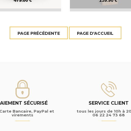
SI333
479
.00
€
159
.90
€
PAIEMENT SÉCURISÉ
SERVICE CLIENT
Carte Bancaire, PayPal et
tous les jours de 10h à 2
virements
06 22 24 73 68