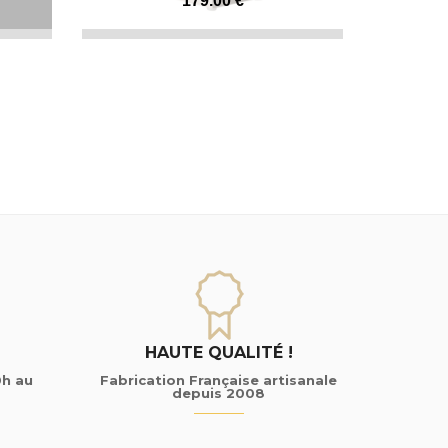
179
.00
€
HAUTE QUALITÉ !
0h au
Fabrication Française artisanale
depuis 2008