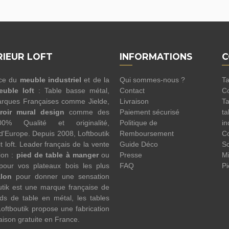
RIEUR LOFT
INFORMATIONS
C
nce du
meuble industriel
et de la
Qui sommes-nous ?
Ta
euble loft
: Table basse métal,
Contact
Co
rques Françaises comme Jielde,
Livraison
Ta
roir mural design
comme des
Paiement sécurisé
ta
100% Qualité et originalité,
Politique de
in
 d'Europe. Depuis 2008, Loftboutik
Remboursement
Co
 loft. Leader français de la vente
Guide Déco
Sc
ion :
pied de table à manger
ou
Presse
Mi
pour vos plateaux bois les plus
FAQ
Pi
alon
pour donner une sensation
utik est une marque française de
eds de table en métal, les tables
oftboutik propose une fabrication
raison gratuite en France.