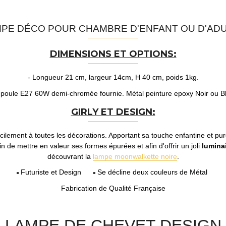
PE DÉCO POUR CHAMBRE D'ENFANT OU D'AD
DIMENSIONS ET OPTIONS:
- Longueur 21 cm, largeur 14cm, H 40 cm, poids 1kg.
poule E27 60W demi-chromée fournie. Métal peinture epoxy Noir ou B
GIRLY ET DESIGN:
cilement à toutes les décorations. Apportant sa touche enfantine et pur
in de mettre en valeur ses formes épurées et afin d'offrir un joli
lumina
découvrant la
lampe moonwalkette noire
.
Futuriste et Design
Se décline deux couleurs de Méta
l
Fabrication de Qualité Française
LAMPE DE CHEVET DESIGN