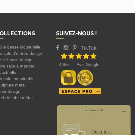
OLLECTIONS
SUIVEZ-NOUS !
ble basse industrielle
TikTok
nsole d'entrée design
ble basse design
4.9/5 — Avis Google
ble salle à manger
dustrielle
nsole industrielle
ulpture métal
roir design
ed de table métal