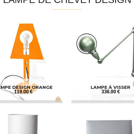
AMPE DESIGN ORANGE
LAMPE À VISSER
119
.00
€
336
.00
€