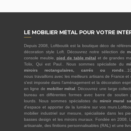
LE MOBILIER MÉTAL POUR VOTRE INTÉ
Depuis 2008, Loftboutik est la boutique déco de référe
décoration style Loft. Découvrez notre sélection de
m
console meuble,
pied de table métal
et de grandes ma
Tolix, Qui est Paul.. Nous sommes spécialiste du
mi
miroirs rectangulaires, carrés ou ronds
...
nous travaillons avec les meilleurs artisans de France et
s'est imposée dans l'aménagement et la décoration esprit
en ligne de
mobilier métal
. Découvrez une large collect
bureau en différentes formes avec barre de soutien 
lourds. Nous sommes spécialistes du
miroir mural s
d'espace et apporter de la lumière sur vos murs.Loftbo
mobilier industriel sur mesure, spécialisée dans les pi
basses design et les miroirs muraux. Fondée en 2008, L
artisanale, des finitions personnalisables (RAL) et une liv