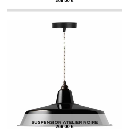
269
.00
€
SUSPENSION ATELIER NOIRE
269
.00
€