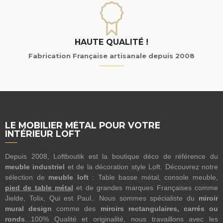
HAUTE QUALITÉ !
Fabrication Française artisanale depuis 2008
LE MOBILIER MÉTAL POUR VOTRE
INTÉRIEUR LOFT
Depuis 2008, Loftboutik est la boutique déco de référence du
meuble industriel
et de la décoration style Loft. Découvrez notre
sélection de
meuble loft
: Table basse métal, console meuble,
pied de table métal
et de grandes marques Françaises comme
Jielde, Tolix, Qui est Paul.. Nous sommes spécialiste du
miroir
mural design
comme des
miroirs rectangulaires, carrés ou
ronds
...100% Qualité et originalité, nous travaillons avec les