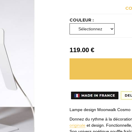
CO
COULEUR :
119
.00
€
Lampe design Moonwalk Cosmo 
Donnez du rythme à la décoration 
originale
et design. Fonctionnelle, 
Son univers poétique souffle fraîc