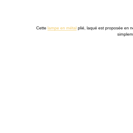
Cette
lampe en métal
plié, laqué est proposée en no
simpleme