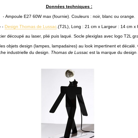
Données techniques :
- Ampoule E27 60W max (fournie). C
ouleurs : noir, blanc ou orange.
e -
Design Thomas de Lussac
.(T2L),
Long : 21 cm x Largeur : 14 cm x 
cier découpé au laser, plié puis laqué. Socle plexiglas avec logo T2L gr
c des objets design (lampes, lampadaires) au look impertinent et décalé.
he industrielle du design.
Thomas de Lussac
est la marque du design 