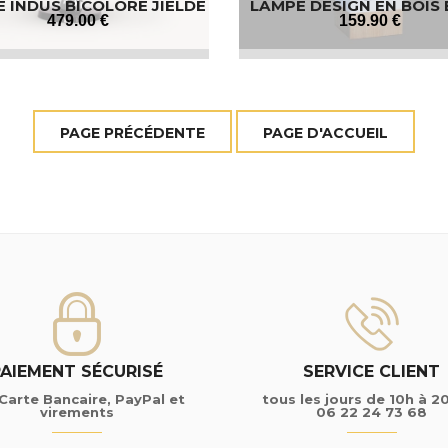
 INDUS BICOLORE JIELDÉ
LAMPE DESIGN EN BOIS
SI333
479
.00
€
159
.90
€
PAIEMENT SÉCURISÉ
SERVICE CLIENT
Carte Bancaire, PayPal et
tous les jours de 10h à 2
virements
06 22 24 73 68