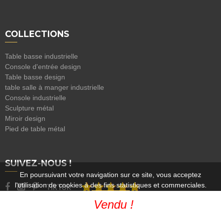
COLLECTIONS
Table basse industrielle
Console d'entrée design
Table basse design
table salle à manger industrielle
Console industrielle
Sculpture métal
Miroir design
Pied de table métal
SUIVEZ-NOUS !
En poursuivant votre navigation sur ce site, vous acceptez
l'utilisation de cookies à des fins statistiques et commerciales.
TikTok
4.9/5 — Avis Google
OK
Vendu !