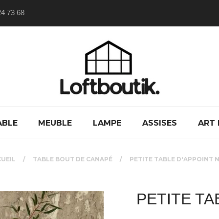
24 73 68
ABLE
MEUBLE
LAMPE
ASSISES
ART 
UEIL
TABLE BOUT DE CANAPÉ
PETITE TABLE D'APPOINT 
PETITE TA