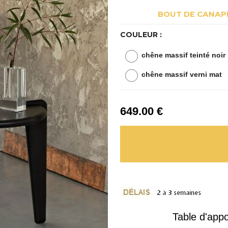
BOUT DE CANAPÉ
COULEUR :
chêne massif teinté noir
chêne massif verni mat
649
.00
€
Table d'app