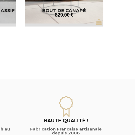
MASSIF
BOUT DE CANAPÉ
829
.00
€
HAUTE QUALITÉ !
0h au
Fabrication Française artisanale
depuis 2008