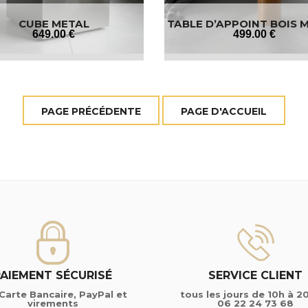
CUBE METAL
TABLE D’APPOINT BOIS 
649
.00
€
499
.00
€
PAIEMENT SÉCURISÉ
SERVICE CLIENT
Carte Bancaire, PayPal et
tous les jours de 10h à 2
virements
06 22 24 73 68