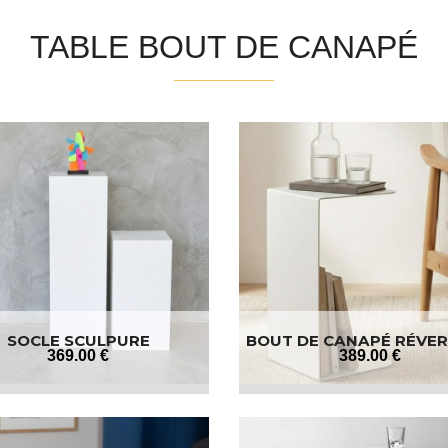
TABLE BOUT DE CANAPÉ
SOCLE SCULPURE
BOUT DE CANAPÉ RÉVER
EN ACIER
369
.00
€
389
.00
€