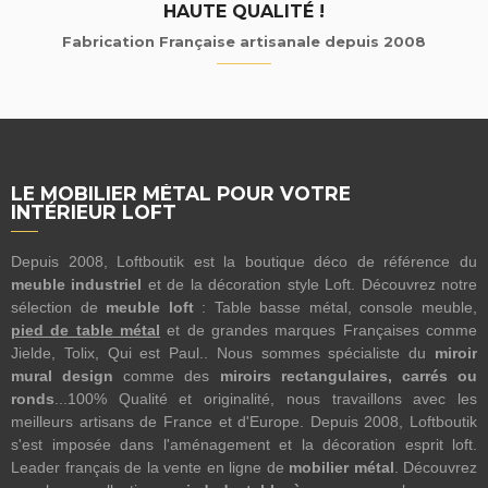
HAUTE QUALITÉ !
Fabrication Française artisanale depuis 2008
LE MOBILIER MÉTAL POUR VOTRE
INTÉRIEUR LOFT
Depuis 2008, Loftboutik est la boutique déco de référence du
meuble industriel
et de la décoration style Loft. Découvrez notre
sélection de
meuble loft
: Table basse métal, console meuble,
pied de table métal
et de grandes marques Françaises comme
Jielde, Tolix, Qui est Paul.. Nous sommes spécialiste du
miroir
mural design
comme des
miroirs rectangulaires, carrés ou
ronds
...100% Qualité et originalité, nous travaillons avec les
meilleurs artisans de France et d'Europe. Depuis 2008, Loftboutik
s'est imposée dans l'aménagement et la décoration esprit loft.
Leader français de la vente en ligne de
mobilier métal
. Découvrez