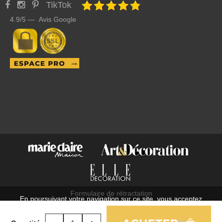
TikTok
4.9/5 — Avis Google
Formulaire de rétractation
En poursuivant votre navigation sur ce site, vous acceptez
C.G.V.
l'utilisation de cookies à des fins statistiques et commerciales.
Mentions légales