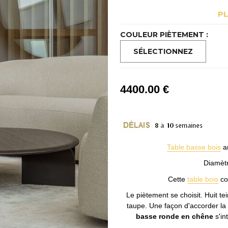
P
COULEUR PIÈTEMENT :
4400
.00
€
Table basse bois
ar
Diamètr
Cette
table bois
con
Le piètement se choisit. Huit te
taupe. Une façon d'accorder la 
basse ronde en chêne
s'in