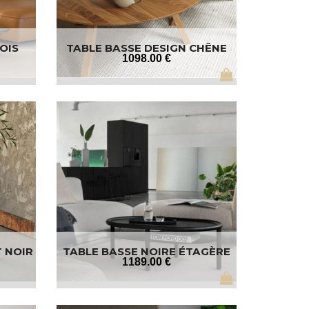
OIS
TABLE BASSE DESIGN CHÊNE
1098
.00
€
T NOIR
TABLE BASSE NOIRE ÉTAGÈRE
1189
.00
€