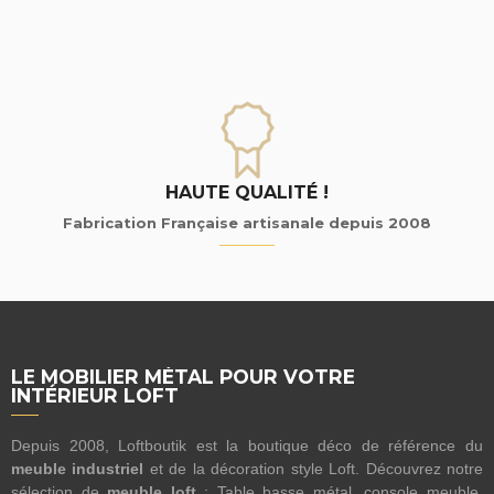
HAUTE QUALITÉ !
Fabrication Française artisanale depuis 2008
LE MOBILIER MÉTAL POUR VOTRE
INTÉRIEUR LOFT
Depuis 2008, Loftboutik est la boutique déco de référence du
meuble industriel
et de la décoration style Loft. Découvrez notre
sélection de
meuble loft
: Table basse métal, console meuble,