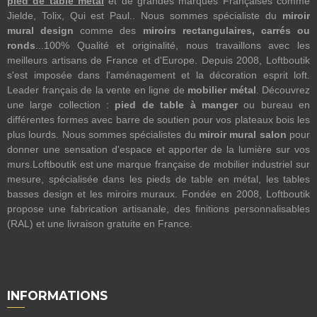
pied de table métal
et de grandes marques Françaises comme
Jielde, Tolix, Qui est Paul.. Nous sommes spécialiste du
miroir
mural design
comme des
miroirs rectangulaires, carrés ou
ronds
...100% Qualité et originalité, nous travaillons avec les
meilleurs artisans de France et d'Europe. Depuis 2008, Loftboutik
s'est imposée dans l'aménagement et la décoration esprit loft.
Leader français de la vente en ligne de
mobilier métal
. Découvrez
une large collection :
pied de table à manger
ou bureau en
différentes formes avec barre de soutien pour vos plateaux bois les
plus lourds. Nous sommes spécialistes du
miroir mural salon
pour
donner une sensation d'espace et apporter de la lumière sur vos
murs.Loftboutik est une marque française de mobilier industriel sur
mesure, spécialisée dans les pieds de table en métal, les tables
basses design et les miroirs muraux. Fondée en 2008, Loftboutik
propose une fabrication artisanale, des finitions personnalisables
(RAL) et une livraison gratuite en France.
INFORMATIONS