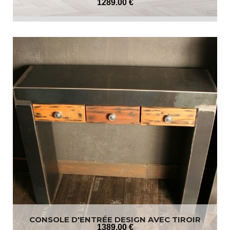
1289
.00
€
CONSOLE D'ENTRÉE DESIGN AVEC TIROIR
1389
.00
€