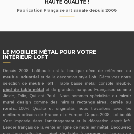
HAUTE QUALITÉ !
Fabrication Française artisanale depuis 2008
LE MOBILIER MÉTAL POUR VOTRE
INTÉRIEUR LOFT
Depuis 2008, Loftboutik est la boutique déco de référence du
meuble industriel
et de la décoration style Loft. Découvrez notre
sélection de
meuble loft
: Table basse métal, console meuble,
pied de table métal
et de grandes marques Françaises comme
Jielde, Tolix, Qui est Paul.. Nous sommes spécialiste du
miroir
mural design
comme des
miroirs rectangulaires, carrés ou
ronds
...100% Qualité et originalité, nous travaillons avec les
meilleurs artisans de France et d'Europe. Depuis 2008, Loftboutik
s'est imposée dans l'aménagement et la décoration esprit loft.
Leader français de la vente en ligne de
mobilier métal
. Découvrez
une large collection :
pied de table à manger
ou bureau en