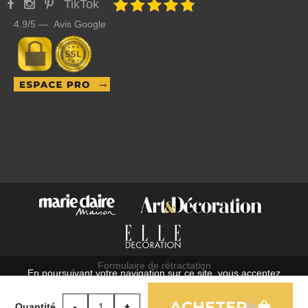
TikTok
4.9/5 — Avis Google
Formulaire de rétractation
En poursuivant votre navigation sur ce site, vous acceptez
C.G.V.
l'utilisation de cookies à des fins statistiques et commerciales.
Mentions légales
Quantité