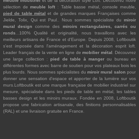
meuble industriel
et de la décoration style Loft. Découvrez notre
sélection de
meuble loft
: Table basse métal, console meuble,
pied de table métal
et de grandes marques Françaises comme
Jielde, Tolix, Qui est Paul.. Nous sommes spécialiste du
miroir
mural design
comme des
miroirs rectangulaires, carrés ou
ronds
...100% Qualité et originalité, nous travaillons avec les
meilleurs artisans de France et d'Europe. Depuis 2008, Loftboutik
s'est imposée dans l'aménagement et la décoration esprit loft.
Leader français de la vente en ligne de
mobilier métal
. Découvrez
une large collection :
pied de table à manger
ou bureau en
différentes formes avec barre de soutien pour vos plateaux bois les
plus lourds. Nous sommes spécialistes du
miroir mural salon
pour
donner une sensation d'espace et apporter de la lumière sur vos
murs.Loftboutik est une marque française de mobilier industriel sur
mesure, spécialisée dans les pieds de table en métal, les tables
basses design et les miroirs muraux. Fondée en 2008, Loftboutik
propose une fabrication artisanale, des finitions personnalisables
(RAL) et une livraison gratuite en France.