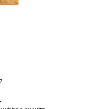
 "
 ?
e
e
as de faire tourner les têtes.