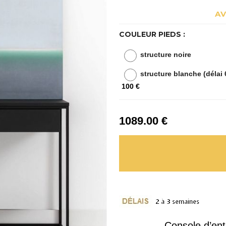
AV
COULEUR PIEDS :
structure noire
structure blanche (délai
100 €
1089
.00
€
Console d’en