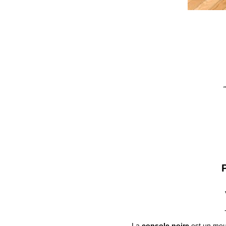
"
P
La
console noire
est un meub