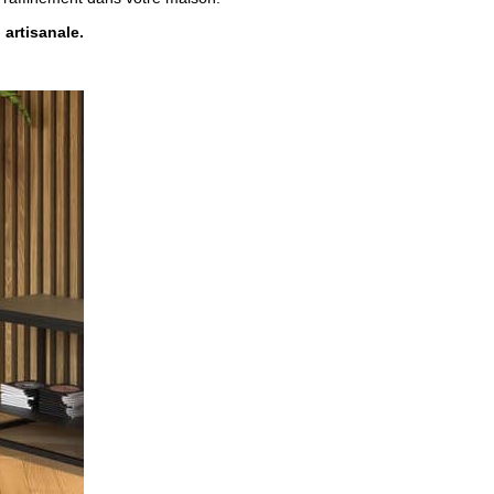
n
artisanale.