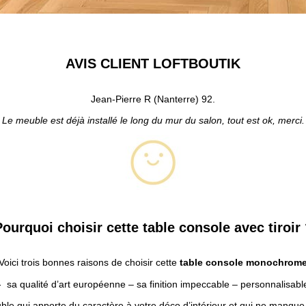
AVIS CLIENT LOFTBOUTIK
Jean-Pierre R (Nanterre) 92.
 Le meuble est déjà installé le long du mur du salon, tout est ok, merci.
ourquoi choisir cette table console avec tiroir
Voici trois bonnes raisons de choisir cette
table console monochrom
- sa qualité d’art européenne – sa finition impeccable – personnalisabl
le qui apporte du caractère à votre déco d’intérieur et qui ne manque p