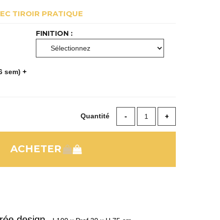
EC TIROIR PRATIQUE
FINITION :
 6 sem)
+
Quantité
trée design