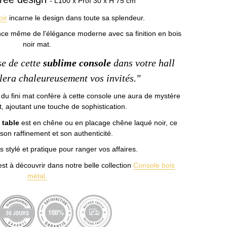
- L100 x Prof 30 x H 75 cm
oir
incarne le design dans toute sa splendeur.
ence même de l'élégance moderne avec sa finition en bois
noir mat.
e de cette
sublime console
dans votre hall
lera chaleureusement vos invités."
du fini mat confère à cette console une aura de mystère
t, ajoutant une touche de sophistication.
 table
est en chêne ou en placage chêne laqué noir, ce
 son raffinement et son authenticité.
ois stylé et pratique pour ranger vos affaires.
t à découvrir dans notre belle collection
Console bois
métal.