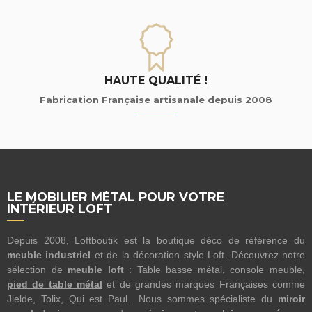
HAUTE QUALITÉ !
Fabrication Française artisanale depuis 2008
LE MOBILIER MÉTAL POUR VOTRE
INTÉRIEUR LOFT
Depuis 2008, Loftboutik est la boutique déco de référence du
meuble industriel
et de la décoration style Loft. Découvrez notre
sélection de
meuble loft
: Table basse métal, console meuble,
pied de table métal
et de grandes marques Françaises comme
Jielde, Tolix, Qui est Paul.. Nous sommes spécialiste du
miroir