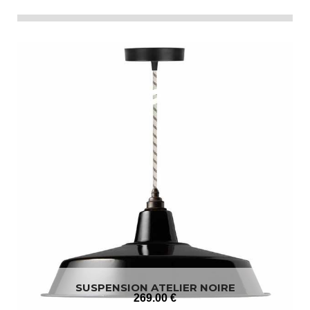
SUSPENSION ATELIER NOIRE
269
.00
€