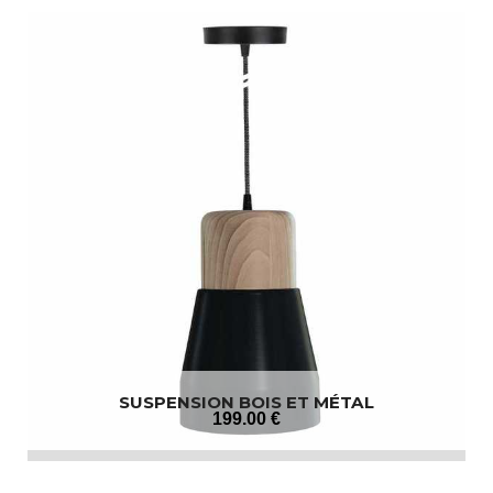
SUSPENSION BOIS ET MÉTAL
199
.00
€