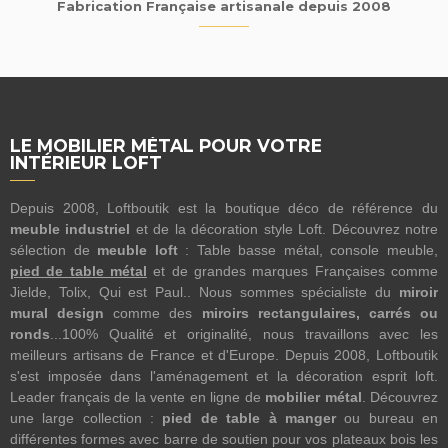
Fabrication Française artisanale depuis 2008
LE MOBILIER MÉTAL POUR VOTRE
INTÉRIEUR LOFT
Depuis 2008, Loftboutik est la boutique déco de référence du
meuble industriel
et de la décoration style Loft. Découvrez notre
sélection de
meuble loft
: Table basse métal, console meuble,
pied de table métal
et de grandes marques Françaises comme
Jielde, Tolix, Qui est Paul.. Nous sommes spécialiste du
miroir
mural design
comme des
miroirs rectangulaires, carrés ou
ronds
...100% Qualité et originalité, nous travaillons avec les
meilleurs artisans de France et d'Europe. Depuis 2008, Loftboutik
s'est imposée dans l'aménagement et la décoration esprit loft.
Leader français de la vente en ligne de
mobilier métal
. Découvrez
une large collection :
pied de table à manger
ou bureau en
différentes formes avec barre de soutien pour vos plateaux bois les