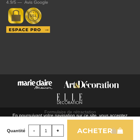
4.9/5 — Avis Google
Formulaire de rétractation
En poursuivant votre navigation sur ce site, vous acceptez
C.G.V.
l'utilisation de cookies à des fins statistiques et commerciales.
Mentions légales
Quantité
OK