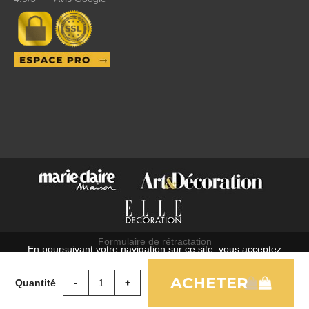
Formulaire de rétractation
En poursuivant votre navigation sur ce site, vous acceptez
C.G.V.
l'utilisation de cookies à des fins statistiques et commerciales.
Mentions légales
Quantité
OK