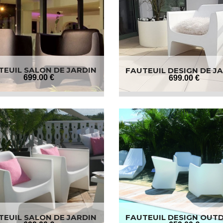
TEUIL SALON DE JARDIN
FAUTEUIL DESIGN DE J
EXTERIEUR
699
.00
€
699
.00
€
TEUIL SALON DE JARDIN
FAUTEUIL DESIGN OUT