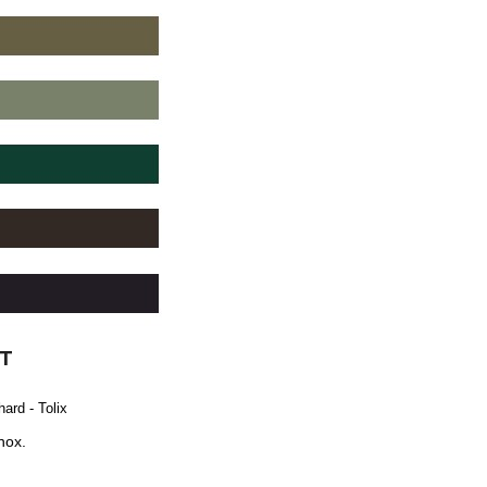
FT
ard - Tolix
nox.