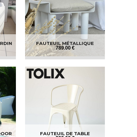
ARDIN
FAUTEUIL MÉTALLIQUE
789
.00
€
DOOR
FAUTEUIL DE TABLE