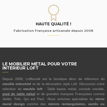
HAUTE QUALITÉ !
Fabrication Française artisanale depuis 2008
LE MOBILIER MÉTAL POUR VOTRE
INTÉRIEUR LOFT
Depuis 2008, Loftboutik est la boutique déco de référence du
meuble industriel
et de la décoration style Loft. Découvrez notre
sélection de
meuble loft
: Table basse métal, console meuble,
pied de table métal
et de grandes marques Françaises comme
Jielde, Tolix, Qui est Paul.. Nous sommes spécialiste du
miroir
mural design
comme des
miroirs rectangulaires, carrés ou