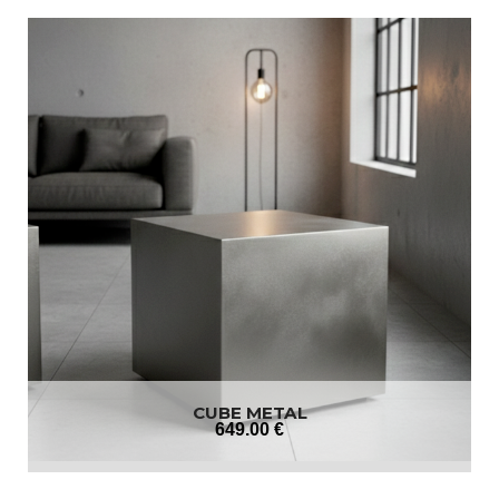
CUBE METAL
649
.00
€