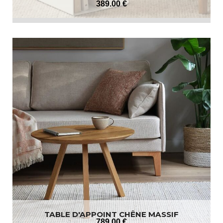
389
.00
€
TABLE D'APPOINT CHÊNE MASSIF
789
.00
€