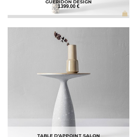
GUÉRIDON DESIGN
1399
.00
€
TABLE D'APPOINT SALON