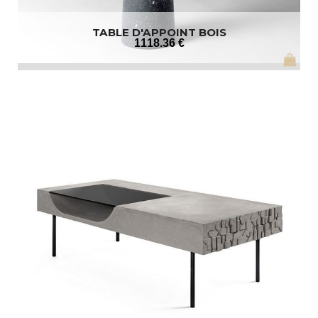
TABLE D'APPOINT BOIS
1118
.36
€