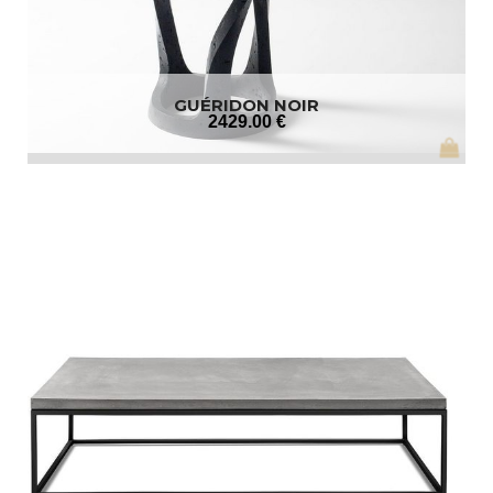
GUÉRIDON NOIR
2429
.00
€