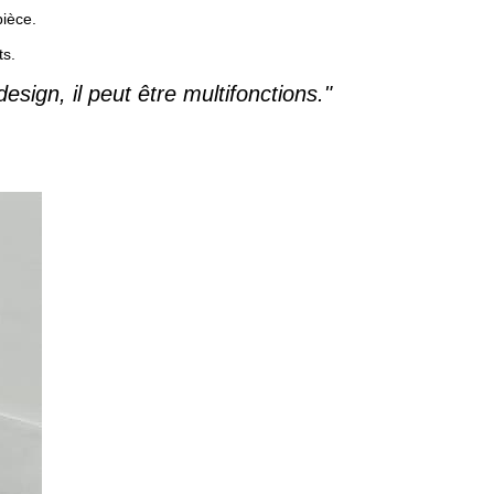
pièce.
ts.
sign, il peut être multifonctions."