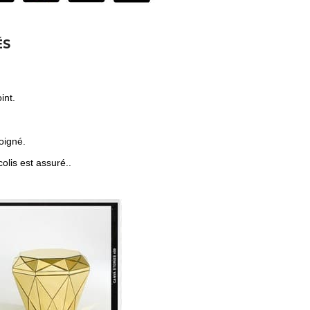
ÉS
int.
oigné.
olis est assuré..