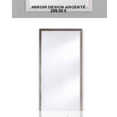
MIROIR DESIGN ARGENTÉ
299
.00
€