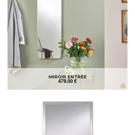
MIROIR ENTRÉE
479
.00
€