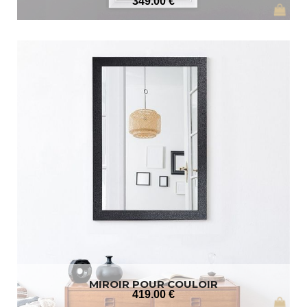
349
.00
€
MIROIR POUR COULOIR
419
.00
€