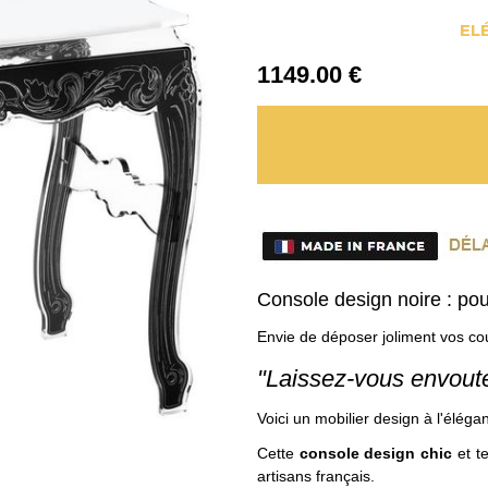
EL
1149
.00
€
Console design noire : po
Envie de déposer joliment vos c
"Laissez-vous envoute
Voici un mobilier design à l'éléga
Cette
console design chic
et t
artisans français.