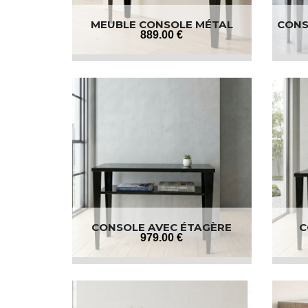
MEUBLE CONSOLE MÉTAL
CONS
889
.00
€
CONSOLE AVEC ÉTAGÈRE
C
979
.00
€