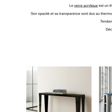
Le
verre acrylique
est un th
Son opacité et sa transparence sont dus au thermopla
Tendanc
Déc