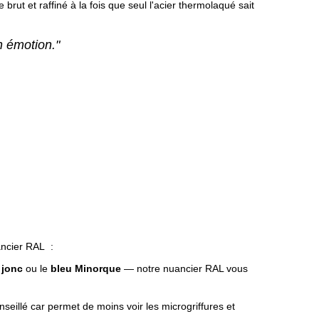
rut et raffiné à la fois que seul l'acier thermolaqué sait
n émotion."
ancier RAL :
e
jonc
ou le
bleu Minorque
— notre nuancier RAL vous
nseillé car permet de moins voir les microgriffures et