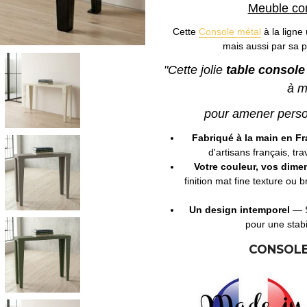
Meuble co
Cette
Console métal
à la ligne
mais aussi par sa p
"Cette jolie
table console
à m
pour amener personn
Fabriqué à la main en F
d'artisans français, tra
Votre couleur, vos dime
finition mat fine texture ou 
Un design intemporel
— S
pour une stabi
CONSOLE