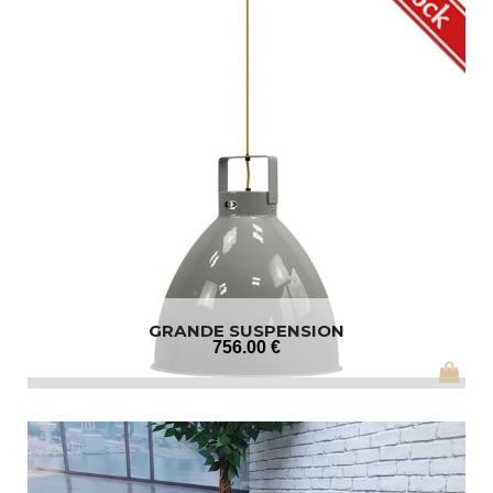
GRANDE SUSPENSION
756
.00
€