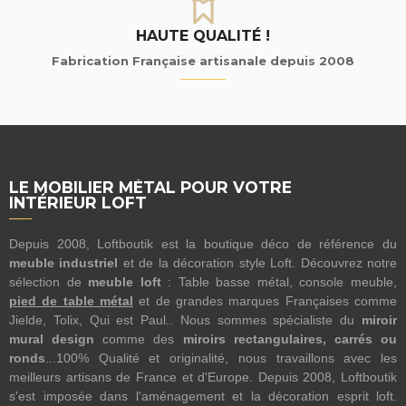
HAUTE QUALITÉ !
Fabrication Française artisanale depuis 2008
LE MOBILIER MÉTAL POUR VOTRE
INTÉRIEUR LOFT
Depuis 2008, Loftboutik est la boutique déco de référence du
meuble industriel
et de la décoration style Loft. Découvrez notre
sélection de
meuble loft
: Table basse métal, console meuble,
pied de table métal
et de grandes marques Françaises comme
Jielde, Tolix, Qui est Paul.. Nous sommes spécialiste du
miroir
mural design
comme des
miroirs rectangulaires, carrés ou
ronds
...100% Qualité et originalité, nous travaillons avec les
meilleurs artisans de France et d'Europe. Depuis 2008, Loftboutik
s'est imposée dans l'aménagement et la décoration esprit loft.